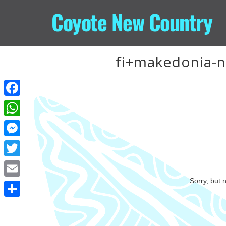
Coyote New Country
fi+makedonia-n
Facebook
WhatsApp
Messenger
Twitter
Sorry, but 
Email
Share