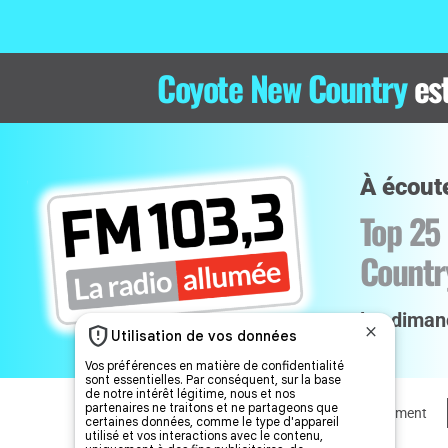
Coyote New Country
es
À écoute
Top 25
Countr
les diman
Accueil
Le TOP 25
Joué récemment