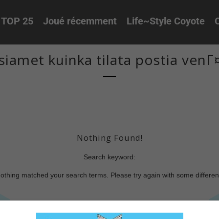
TOP 25
Joué récemment
Life~Style Coyote
O
siamet kuinka tilata postia venГ
Nothing Found!
Search keyword:
nothing matched your search terms. Please try again with some differe