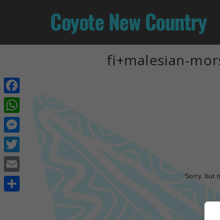
Coyote New Country
fi+malesian-mor
Facebook
WhatsApp
Messenger
Twitter
Sorry, but 
Email
Share