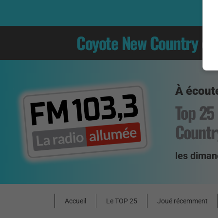
Coyote New Country
es
À écoute
Top 25
Countr
les diman
Accueil
Le TOP 25
Joué récemment