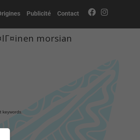
rigines
Publicité
Contact
¤lГ¤inen morsian
nt keywords.