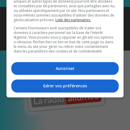
uniques et autres types de données) pourront être stockées
et consultées par 66 partenaires, ainsi que partagées avec lui,
ou utilisées spécifiquement par ce site. Nos partenaires et
Coyote New Country
est diffusé
nous-mêmes sommes susceptibles d'utiliser des données de
géolocalisation précises.
Liste des partenaires.
également sur
1033 HD2
•
Certains fournisseurs sont susceptibles de traiter vos
données à caractère personnel sur la base de l'intérêt
Écoutez-nous aussi sur…
légitime. Vous pouvez vous y opposer en gérant vos options
ci-dessous. Recherchez un lien en bas de cette page ou dans
le menu du site pour gérer ou retirer votre consentement
dans les paramètres des cookies et de confidentialité.
Autoriser
Gérer vos préférences