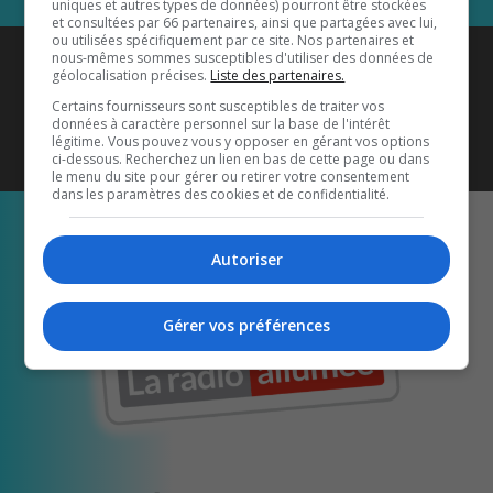
uniques et autres types de données) pourront être stockées
et consultées par 66 partenaires, ainsi que partagées avec lui,
ou utilisées spécifiquement par ce site. Nos partenaires et
Coyote New Country
est diffusé
nous-mêmes sommes susceptibles d'utiliser des données de
géolocalisation précises.
Liste des partenaires.
également sur
1033 HD2
•
Certains fournisseurs sont susceptibles de traiter vos
données à caractère personnel sur la base de l'intérêt
Écoutez-nous aussi sur…
légitime. Vous pouvez vous y opposer en gérant vos options
ci-dessous. Recherchez un lien en bas de cette page ou dans
le menu du site pour gérer ou retirer votre consentement
dans les paramètres des cookies et de confidentialité.
Autoriser
Gérer vos préférences