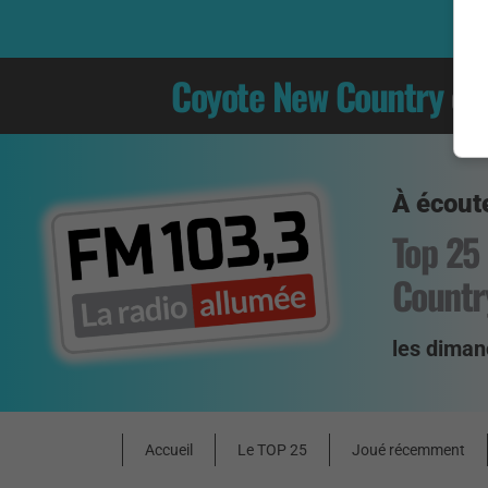
Coyote New Country
es
À écoute
Top 25
Countr
les diman
Accueil
Le TOP 25
Joué récemment