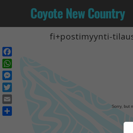
Coyote New Country
fi+postimyynti-tila
Facebook
WhatsApp
Messenger
Twitter
Sorry, but 
Email
Share