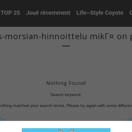
TOP 25
Joué récemment
Life~Style Coyote
O
us-morsian-hinnoittelu mikГ¤ on
Nothing Found!
Search keyword:
nothing matched your search terms. Please try again with some differe