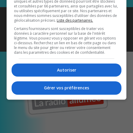
uniques et autres types de données) pourront être stockées
et consultées par 66 partenaires, ainsi que partagées avec lui,
ou utilisées spécifiquement par ce site. Nos partenaires et
Coyote New Country
est diffusé
nous-mêmes sommes susceptibles d'utiliser des données de
géolocalisation précises.
Liste des partenaires.
également sur
1033 HD2
•
Certains fournisseurs sont susceptibles de traiter vos
données à caractère personnel sur la base de l'intérêt
Écoutez-nous aussi sur…
légitime. Vous pouvez vous y opposer en gérant vos options
ci-dessous. Recherchez un lien en bas de cette page ou dans
le menu du site pour gérer ou retirer votre consentement
dans les paramètres des cookies et de confidentialité.
Autoriser
Gérer vos préférences