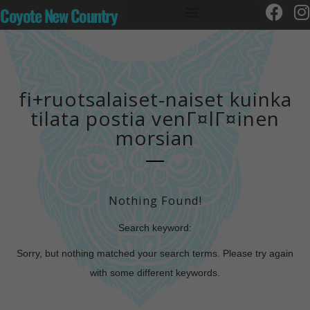
Coyote New Country
fi+ruotsalaiset-naiset kuinka
tilata postia venГ¤lГ¤inen
morsian
Nothing Found!
Search keyword:
Sorry, but nothing matched your search terms. Please try again
with some different keywords.