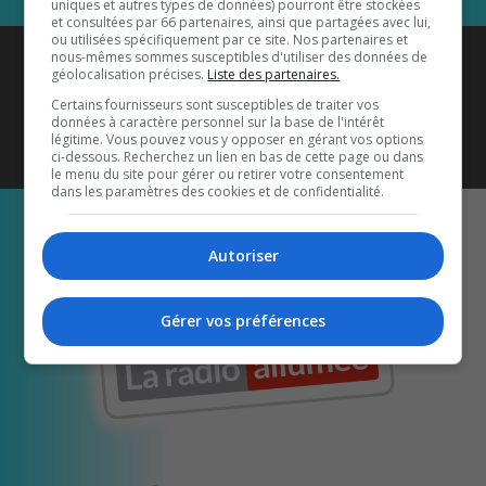
uniques et autres types de données) pourront être stockées
et consultées par 66 partenaires, ainsi que partagées avec lui,
ou utilisées spécifiquement par ce site. Nos partenaires et
Coyote New Country
est diffusé
nous-mêmes sommes susceptibles d'utiliser des données de
géolocalisation précises.
Liste des partenaires.
également sur
1033 HD2
•
Certains fournisseurs sont susceptibles de traiter vos
données à caractère personnel sur la base de l'intérêt
Écoutez-nous aussi sur…
légitime. Vous pouvez vous y opposer en gérant vos options
ci-dessous. Recherchez un lien en bas de cette page ou dans
le menu du site pour gérer ou retirer votre consentement
dans les paramètres des cookies et de confidentialité.
Autoriser
Gérer vos préférences