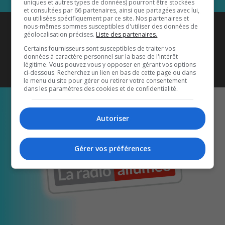
uniques et autres types de données) pourront être stockées
et consultées par 66 partenaires, ainsi que partagées avec lui,
ou utilisées spécifiquement par ce site. Nos partenaires et
Coyote New Country
est diffusé
nous-mêmes sommes susceptibles d'utiliser des données de
géolocalisation précises.
Liste des partenaires.
également sur
1033 HD2
•
Certains fournisseurs sont susceptibles de traiter vos
données à caractère personnel sur la base de l'intérêt
Écoutez-nous aussi sur…
légitime. Vous pouvez vous y opposer en gérant vos options
ci-dessous. Recherchez un lien en bas de cette page ou dans
le menu du site pour gérer ou retirer votre consentement
dans les paramètres des cookies et de confidentialité.
Autoriser
Gérer vos préférences