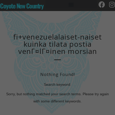
Coyote New Country
fi+venezuelalaiset-naiset
kuinka tilata postia
venГ¤lГ¤inen morsian
Nothing Found!
Search keyword:
Sorry, but nothing matched your search terms. Please try again
with some different keywords.