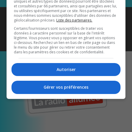
uniques et autres types de données) pourront être stockées
et consultées par 66 partenaires, ainsi que partagées avec lui,
ou utilisées spécifiquement par ce site. Nos partenaires et
Coyote New Country
est diffusé
nous-mêmes sommes susceptibles d'utiliser des données de
géolocalisation précises.
Liste des partenaires.
également sur
1033 HD2
•
Certains fournisseurs sont susceptibles de traiter vos
données à caractère personnel sur la base de l'intérêt
Écoutez-nous aussi sur…
légitime. Vous pouvez vous y opposer en gérant vos options
ci-dessous. Recherchez un lien en bas de cette page ou dans
le menu du site pour gérer ou retirer votre consentement
dans les paramètres des cookies et de confidentialité.
Autoriser
Gérer vos préférences