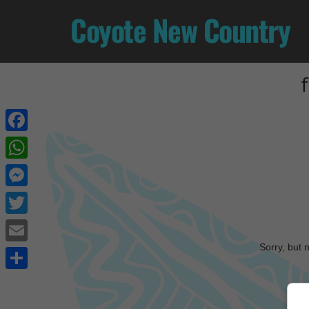
Coyote New Country
Facebook
WhatsApp
Messenger
Twitter
Sorry, but 
Email
Share