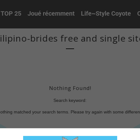
TOP 25
Joué récemment
Life~Style Coyote
O
filipino-brides free and single sit
Nothing Found!
Search keyword:
nothing matched your search terms. Please try again with some differe