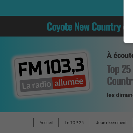
Coyote New Country
es
À écoute
Top 25
Countr
les diman
Accueil
Le TOP 25
Joué récemment