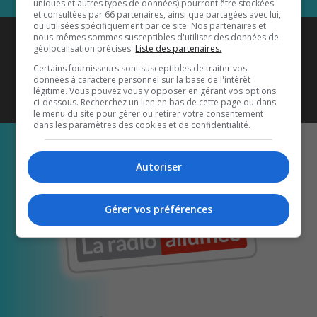
uniques et autres types de données) pourront être stockées
et consultées par 66 partenaires, ainsi que partagées avec lui,
ou utilisées spécifiquement par ce site. Nos partenaires et
Coyote New Country
est diffusé
nous-mêmes sommes susceptibles d'utiliser des données de
géolocalisation précises.
Liste des partenaires.
également sur
1033 HD2
•
Certains fournisseurs sont susceptibles de traiter vos
données à caractère personnel sur la base de l'intérêt
Écoutez-nous aussi sur…
légitime. Vous pouvez vous y opposer en gérant vos options
ci-dessous. Recherchez un lien en bas de cette page ou dans
le menu du site pour gérer ou retirer votre consentement
dans les paramètres des cookies et de confidentialité.
Autoriser
Gérer vos préférences