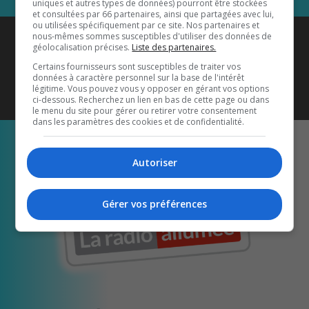
uniques et autres types de données) pourront être stockées
et consultées par 66 partenaires, ainsi que partagées avec lui,
ou utilisées spécifiquement par ce site. Nos partenaires et
Coyote New Country
est diffusé
nous-mêmes sommes susceptibles d'utiliser des données de
géolocalisation précises.
Liste des partenaires.
également sur
1033 HD2
•
Certains fournisseurs sont susceptibles de traiter vos
données à caractère personnel sur la base de l'intérêt
Écoutez-nous aussi sur…
légitime. Vous pouvez vous y opposer en gérant vos options
ci-dessous. Recherchez un lien en bas de cette page ou dans
le menu du site pour gérer ou retirer votre consentement
dans les paramètres des cookies et de confidentialité.
Autoriser
Gérer vos préférences