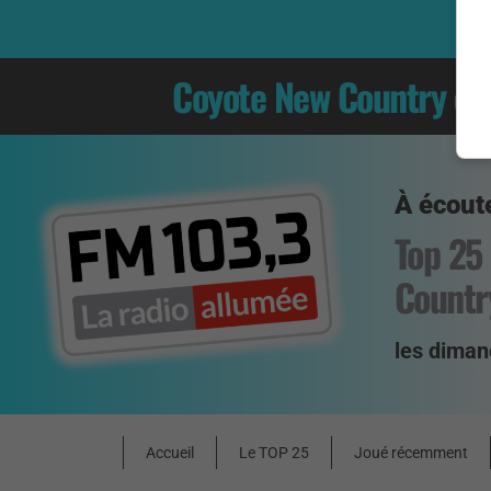
Coyote New Country
es
À écoute
Top 25
Countr
les diman
Accueil
Le TOP 25
Joué récemment