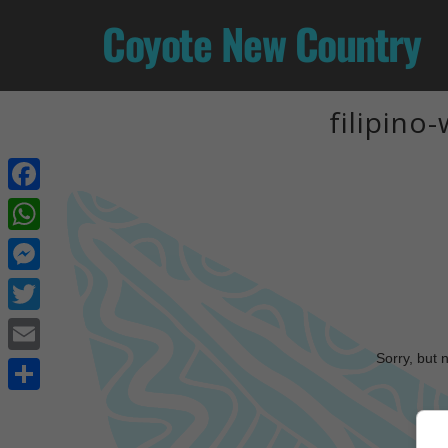
Coyote New Country
filipin
Facebook
WhatsApp
Messenger
Twitter
Sorry, but 
Email
Share