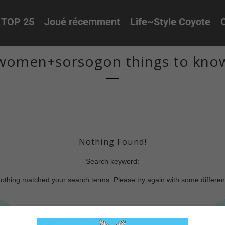
TOP 25
Joué récemment
Life~Style Coyote
O
o-women+sorsogon things to kno
Nothing Found!
Search keyword:
nothing matched your search terms. Please try again with some differe