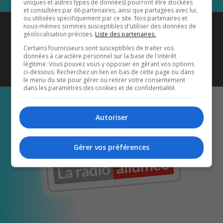
uniques et autres types de données) pourront être stockées
et consultées par 66 partenaires, ainsi que partagées avec lui,
ou utilisées spécifiquement par ce site. Nos partenaires et
Coyote New Country
est diffusé
nous-mêmes sommes susceptibles d'utiliser des données de
géolocalisation précises.
Liste des partenaires.
également sur
1033 HD2
•
Certains fournisseurs sont susceptibles de traiter vos
données à caractère personnel sur la base de l'intérêt
Écoutez-nous aussi sur…
légitime. Vous pouvez vous y opposer en gérant vos options
ci-dessous. Recherchez un lien en bas de cette page ou dans
le menu du site pour gérer ou retirer votre consentement
dans les paramètres des cookies et de confidentialité.
Autoriser
Gérer vos préférences