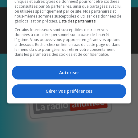
uniques et autres types de données) pourront être stockées
et consultées par 66 partenaires, ainsi que partagées avec lui,
ou utilisées spécifiquement par ce site. Nos partenaires et
Coyote New Country
est diffusé
nous-mêmes sommes susceptibles d'utiliser des données de
géolocalisation précises.
Liste des partenaires.
également sur
1033 HD2
•
Certains fournisseurs sont susceptibles de traiter vos
données à caractère personnel sur la base de l'intérêt
Écoutez-nous aussi sur…
légitime. Vous pouvez vous y opposer en gérant vos options
ci-dessous. Recherchez un lien en bas de cette page ou dans
le menu du site pour gérer ou retirer votre consentement
dans les paramètres des cookies et de confidentialité.
Autoriser
Gérer vos préférences