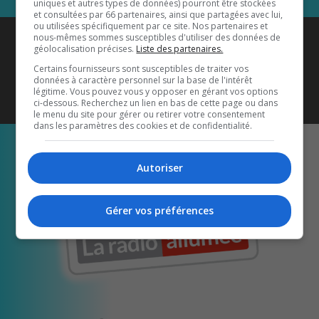
uniques et autres types de données) pourront être stockées
et consultées par 66 partenaires, ainsi que partagées avec lui,
ou utilisées spécifiquement par ce site. Nos partenaires et
Coyote New Country
est diffusé
nous-mêmes sommes susceptibles d'utiliser des données de
géolocalisation précises.
Liste des partenaires.
également sur
1033 HD2
•
Certains fournisseurs sont susceptibles de traiter vos
données à caractère personnel sur la base de l'intérêt
Écoutez-nous aussi sur…
légitime. Vous pouvez vous y opposer en gérant vos options
ci-dessous. Recherchez un lien en bas de cette page ou dans
le menu du site pour gérer ou retirer votre consentement
dans les paramètres des cookies et de confidentialité.
Autoriser
Gérer vos préférences