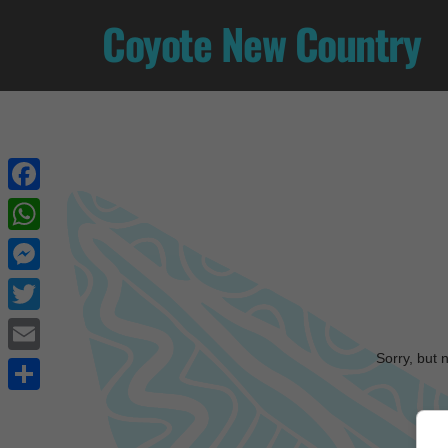
Coyote New Country
Facebook
WhatsApp
Messenger
Twitter
Sorry, but 
Email
Share