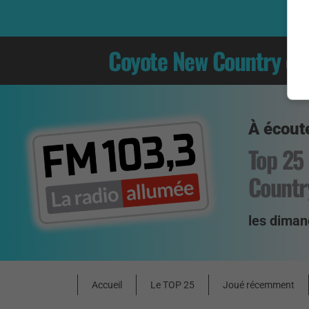
Coyote New Country
es
À écoute
Top 25
Countr
les diman
Accueil
Le TOP 25
Joué récemment