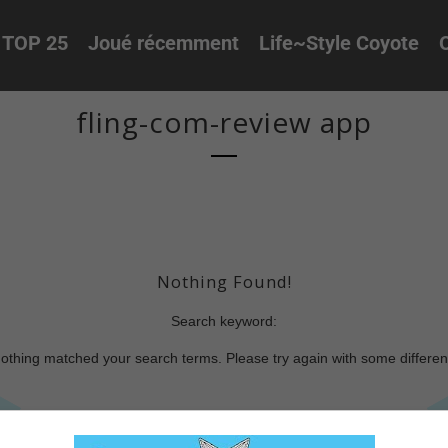
TOP 25
Joué récemment
Life~Style Coyote
O
fling-com-review app
Nothing Found!
Search keyword:
nothing matched your search terms. Please try again with some differe