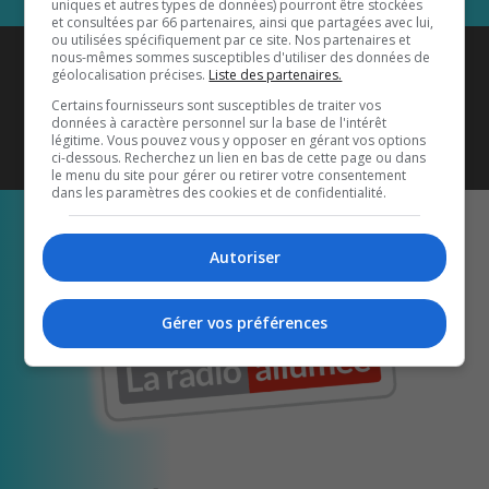
uniques et autres types de données) pourront être stockées
et consultées par 66 partenaires, ainsi que partagées avec lui,
ou utilisées spécifiquement par ce site. Nos partenaires et
Coyote New Country
est diffusé
nous-mêmes sommes susceptibles d'utiliser des données de
géolocalisation précises.
Liste des partenaires.
également sur
1033 HD2
•
Certains fournisseurs sont susceptibles de traiter vos
données à caractère personnel sur la base de l'intérêt
Écoutez-nous aussi sur…
légitime. Vous pouvez vous y opposer en gérant vos options
ci-dessous. Recherchez un lien en bas de cette page ou dans
le menu du site pour gérer ou retirer votre consentement
dans les paramètres des cookies et de confidentialité.
Autoriser
Gérer vos préférences