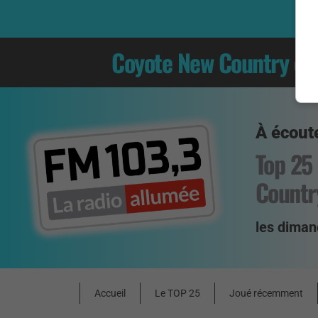
Coyote New Country
es
À écoute
Top 25
Countr
les diman
Accueil
Le TOP 25
Joué récemment