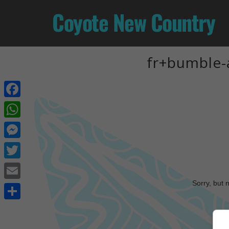
Coyote New Country
fr+bumble-
Facebook
WhatsApp
Messenger
Twitter
Sorry, but 
Email
Share