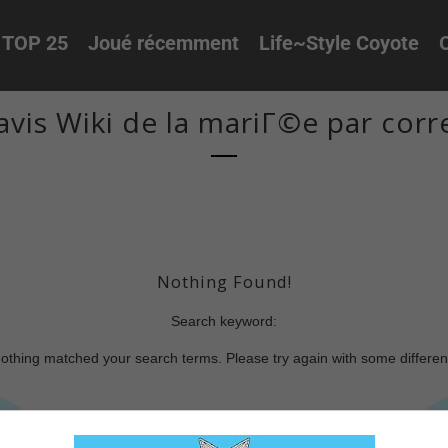
TOP 25
Joué récemment
Life~Style Coyote
O
avis Wiki de la mariГ©e par cor
Nothing Found!
Search keyword:
nothing matched your search terms. Please try again with some differe