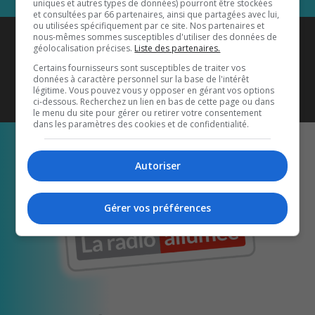
uniques et autres types de données) pourront être stockées
et consultées par 66 partenaires, ainsi que partagées avec lui,
ou utilisées spécifiquement par ce site. Nos partenaires et
Coyote New Country
est diffusé
nous-mêmes sommes susceptibles d'utiliser des données de
géolocalisation précises.
Liste des partenaires.
également sur
1033 HD2
•
Certains fournisseurs sont susceptibles de traiter vos
données à caractère personnel sur la base de l'intérêt
Écoutez-nous aussi sur…
légitime. Vous pouvez vous y opposer en gérant vos options
ci-dessous. Recherchez un lien en bas de cette page ou dans
le menu du site pour gérer ou retirer votre consentement
dans les paramètres des cookies et de confidentialité.
Autoriser
Gérer vos préférences