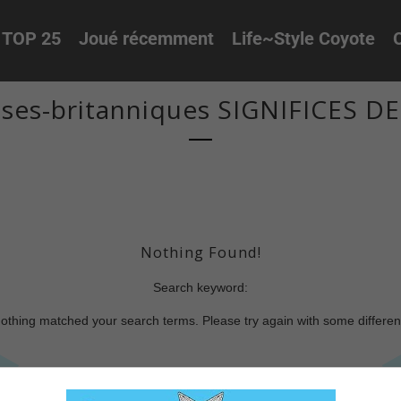
TOP 25
Joué récemment
Life~Style Coyote
O
ses-britanniques SIGNIFICES D
Nothing Found!
Search keyword:
nothing matched your search terms. Please try again with some differe