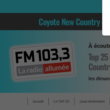
Coyote New Country
es
À écoute
Top 25
Countr
les diman
Accueil
Le TOP 25
Joué récemment