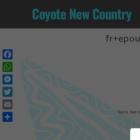
Coyote New Country
fr+epou
Facebook
WhatsApp
Messenger
Twitter
Sorry, but 
Email
Share