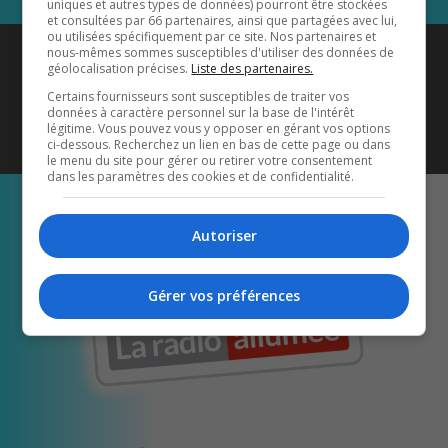
uniques et autres types de données) pourront être stockées
et consultées par 66 partenaires, ainsi que partagées avec lui,
ou utilisées spécifiquement par ce site. Nos partenaires et
Coyote New Country
est diffusé
nous-mêmes sommes susceptibles d'utiliser des données de
géolocalisation précises.
Liste des partenaires.
également sur
1033 HD2
•
Certains fournisseurs sont susceptibles de traiter vos
données à caractère personnel sur la base de l'intérêt
Écoutez-nous aussi sur…
légitime. Vous pouvez vous y opposer en gérant vos options
ci-dessous. Recherchez un lien en bas de cette page ou dans
le menu du site pour gérer ou retirer votre consentement
dans les paramètres des cookies et de confidentialité.
Autoriser
Gérer vos préférences