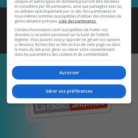
uniques et autres types de données) pourront être stockées
et consultées par 66 partenaires, ainsi que partagées avec lui,
ou utilisées spécifiquement par ce site. Nos partenaires et
Coyote New Country
est diffusé
nous-mêmes sommes susceptibles d'utiliser des données de
géolocalisation précises.
Liste des partenaires.
également sur
1033 HD2
•
Certains fournisseurs sont susceptibles de traiter vos
données à caractère personnel sur la base de l'intérêt
Écoutez-nous aussi sur…
légitime. Vous pouvez vous y opposer en gérant vos options
ci-dessous. Recherchez un lien en bas de cette page ou dans
le menu du site pour gérer ou retirer votre consentement
dans les paramètres des cookies et de confidentialité.
Autoriser
Gérer vos préférences