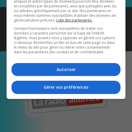
uniques et autres types de données) pourront être stockées
et consultées par 66 partenaires, ainsi que partagées avec lui,
ou utilisées spécifiquement par ce site. Nos partenaires et
Coyote New Country
est diffusé
nous-mêmes sommes susceptibles d'utiliser des données de
géolocalisation précises.
Liste des partenaires.
également sur
1033 HD2
•
Certains fournisseurs sont susceptibles de traiter vos
données à caractère personnel sur la base de l'intérêt
Écoutez-nous aussi sur…
légitime. Vous pouvez vous y opposer en gérant vos options
ci-dessous. Recherchez un lien en bas de cette page ou dans
le menu du site pour gérer ou retirer votre consentement
dans les paramètres des cookies et de confidentialité.
Autoriser
Gérer vos préférences