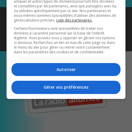
uniques et autres types de données) pourront être stockées
et consultées par 66 partenaires, ainsi que partagées avec lui,
ou utilisées spécifiquement par ce site. Nos partenaires et
Coyote New Country
est diffusé
nous-mêmes sommes susceptibles d'utiliser des données de
géolocalisation précises.
Liste des partenaires.
également sur
1033 HD2
•
Certains fournisseurs sont susceptibles de traiter vos
données à caractère personnel sur la base de l'intérêt
Écoutez-nous aussi sur…
légitime. Vous pouvez vous y opposer en gérant vos options
ci-dessous. Recherchez un lien en bas de cette page ou dans
le menu du site pour gérer ou retirer votre consentement
dans les paramètres des cookies et de confidentialité.
Autoriser
Gérer vos préférences