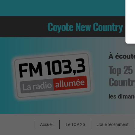
Coyote New Country
es
À écoute
Top 25
Countr
les diman
Accueil
Le TOP 25
Joué récemment