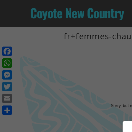
Coyote New Country
fr+femmes-chaud
Facebook
WhatsApp
Messenger
Twitter
Sorry, but 
Email
Share