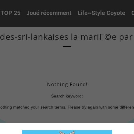
TOP 25
Joué récemment
Life~Style Coyote
O
es-sri-lankaises la mariГ©e pa
Nothing Found!
Search keyword:
nothing matched your search terms. Please try again with some differe