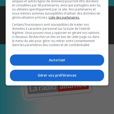
uniques et autres types de données) pourront être stockées
et consultées par 66 partenaires, ainsi que partagées avec lui,
ou utilisées spécifiquement par ce site. Nos partenaires et
Coyote New Country
est diffusé
nous-mêmes sommes susceptibles d'utiliser des données de
géolocalisation précises.
Liste des partenaires.
également sur
1033 HD2
•
Certains fournisseurs sont susceptibles de traiter vos
données à caractère personnel sur la base de l'intérêt
Écoutez-nous aussi sur…
légitime. Vous pouvez vous y opposer en gérant vos options
ci-dessous. Recherchez un lien en bas de cette page ou dans
le menu du site pour gérer ou retirer votre consentement
dans les paramètres des cookies et de confidentialité.
Autoriser
Gérer vos préférences