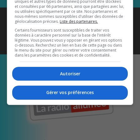
uniques et autres types de données) pourront être stockées
et consultées par 66 partenaires, ainsi que partagées avec lui,
ou utilisées spécifiquement par ce site. Nos partenaires et
Coyote New Country
est diffusé
nous-mêmes sommes susceptibles d'utiliser des données de
géolocalisation précises.
Liste des partenaires.
également sur
1033 HD2
•
Certains fournisseurs sont susceptibles de traiter vos
données à caractère personnel sur la base de l'intérêt
Écoutez-nous aussi sur…
légitime. Vous pouvez vous y opposer en gérant vos options
ci-dessous. Recherchez un lien en bas de cette page ou dans
le menu du site pour gérer ou retirer votre consentement
dans les paramètres des cookies et de confidentialité.
Autoriser
Gérer vos préférences