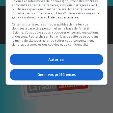
uniques et autres types de données) pourront être stockées
et consultées par 66 partenaires, ainsi que partagées avec lui,
ou utilisées spécifiquement par ce site. Nos partenaires et
Coyote New Country
est diffusé
nous-mêmes sommes susceptibles d'utiliser des données de
géolocalisation précises.
Liste des partenaires.
également sur
1033 HD2
•
Certains fournisseurs sont susceptibles de traiter vos
données à caractère personnel sur la base de l'intérêt
Écoutez-nous aussi sur…
légitime. Vous pouvez vous y opposer en gérant vos options
ci-dessous. Recherchez un lien en bas de cette page ou dans
le menu du site pour gérer ou retirer votre consentement
dans les paramètres des cookies et de confidentialité.
Autoriser
Gérer vos préférences