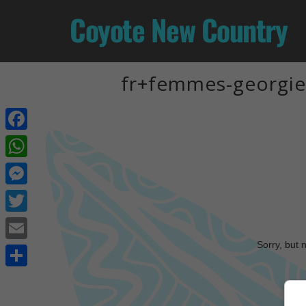
Coyote New Country
fr+femmes-georgien
Facebook
WhatsApp
Messenger
Twitter
Sorry, but 
Email
Share