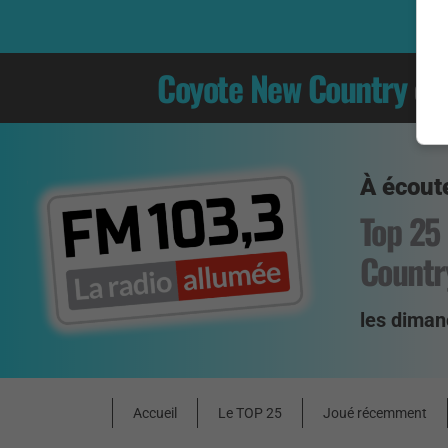
Coyote New Country
es
À écoute
Top 25
Countr
les diman
Accueil
Le TOP 25
Joué récemment