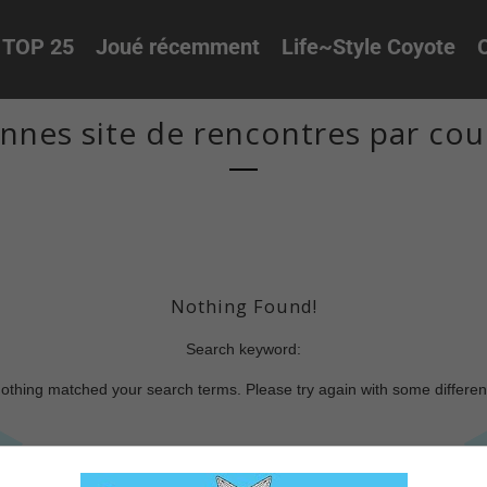
TOP 25
Joué récemment
Life~Style Coyote
O
nes site de rencontres par cou
Nothing Found!
Search keyword:
nothing matched your search terms. Please try again with some differe