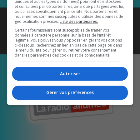
uniques et autres types de données) pourront être stockées
et consultées par 66 partenaires, ainsi que partagées avec lui,
ou utilisées spécifiquement par ce site. Nos partenaires et
Coyote New Country
est diffusé
nous-mêmes sommes susceptibles d'utiliser des données de
géolocalisation précises.
Liste des partenaires.
également sur
1033 HD2
•
Certains fournisseurs sont susceptibles de traiter vos
données à caractère personnel sur la base de l'intérêt
Écoutez-nous aussi sur…
légitime. Vous pouvez vous y opposer en gérant vos options
ci-dessous. Recherchez un lien en bas de cette page ou dans
le menu du site pour gérer ou retirer votre consentement
dans les paramètres des cookies et de confidentialité.
Autoriser
Gérer vos préférences