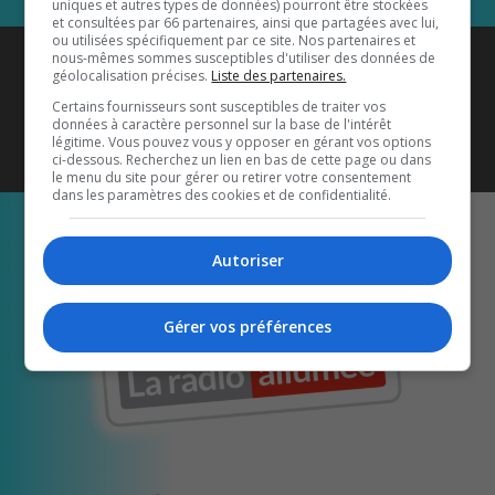
uniques et autres types de données) pourront être stockées
et consultées par 66 partenaires, ainsi que partagées avec lui,
ou utilisées spécifiquement par ce site. Nos partenaires et
Coyote New Country
est diffusé
nous-mêmes sommes susceptibles d'utiliser des données de
géolocalisation précises.
Liste des partenaires.
également sur
1033 HD2
•
Certains fournisseurs sont susceptibles de traiter vos
données à caractère personnel sur la base de l'intérêt
Écoutez-nous aussi sur…
légitime. Vous pouvez vous y opposer en gérant vos options
ci-dessous. Recherchez un lien en bas de cette page ou dans
le menu du site pour gérer ou retirer votre consentement
dans les paramètres des cookies et de confidentialité.
Autoriser
Gérer vos préférences