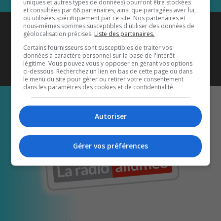
uniques et autres types de données) pourront être stockées
et consultées par 66 partenaires, ainsi que partagées avec lui,
ou utilisées spécifiquement par ce site. Nos partenaires et
Coyote New Country
est diffusé
nous-mêmes sommes susceptibles d'utiliser des données de
géolocalisation précises.
Liste des partenaires.
également sur
1033 HD2
•
Certains fournisseurs sont susceptibles de traiter vos
données à caractère personnel sur la base de l'intérêt
Écoutez-nous aussi sur…
légitime. Vous pouvez vous y opposer en gérant vos options
ci-dessous. Recherchez un lien en bas de cette page ou dans
le menu du site pour gérer ou retirer votre consentement
dans les paramètres des cookies et de confidentialité.
Autoriser
Gérer vos préférences