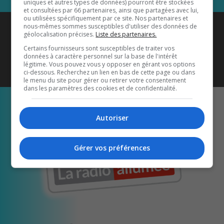
uniques et autres types de données) pourront être stockées
et consultées par 66 partenaires, ainsi que partagées avec lui,
ou utilisées spécifiquement par ce site. Nos partenaires et
Coyote New Country
est diffusé
nous-mêmes sommes susceptibles d'utiliser des données de
géolocalisation précises.
Liste des partenaires.
également sur
1033 HD2
•
Certains fournisseurs sont susceptibles de traiter vos
données à caractère personnel sur la base de l'intérêt
Écoutez-nous aussi sur…
légitime. Vous pouvez vous y opposer en gérant vos options
ci-dessous. Recherchez un lien en bas de cette page ou dans
le menu du site pour gérer ou retirer votre consentement
dans les paramètres des cookies et de confidentialité.
Autoriser
Gérer vos préférences