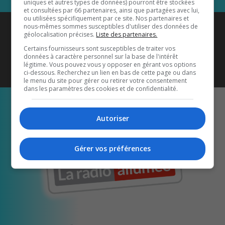
uniques et autres types de données) pourront être stockées
et consultées par 66 partenaires, ainsi que partagées avec lui,
ou utilisées spécifiquement par ce site. Nos partenaires et
Coyote New Country
est diffusé
nous-mêmes sommes susceptibles d'utiliser des données de
géolocalisation précises.
Liste des partenaires.
également sur
1033 HD2
•
Certains fournisseurs sont susceptibles de traiter vos
données à caractère personnel sur la base de l'intérêt
Écoutez-nous aussi sur…
légitime. Vous pouvez vous y opposer en gérant vos options
ci-dessous. Recherchez un lien en bas de cette page ou dans
le menu du site pour gérer ou retirer votre consentement
dans les paramètres des cookies et de confidentialité.
Autoriser
Gérer vos préférences