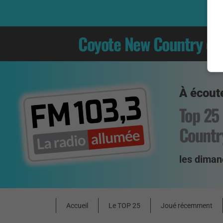
Coyote New Country
es
À écoute
Top 25
Countr
les diman
Accueil
Le TOP 25
Joué récemment