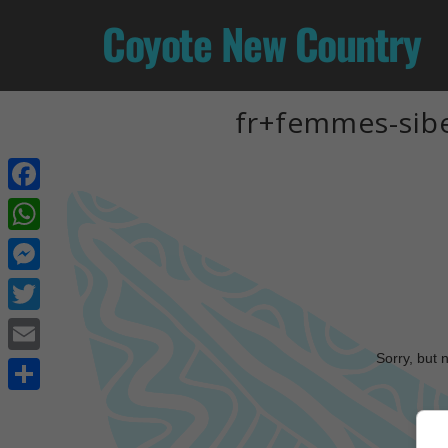
Coyote New Country
fr+femmes-sibe
Facebook
WhatsApp
Messenger
Twitter
Sorry, but 
Email
Share