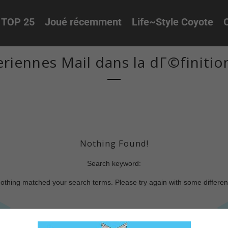
TOP 25
Joué récemment
Life~Style Coyote
O
riennes Mail dans la dГ©finitio
Nothing Found!
Search keyword:
nothing matched your search terms. Please try again with some differe