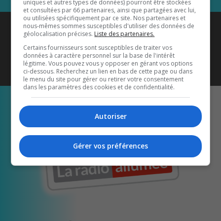
uniques et autres types de données) pourront être stockées
et consultées par 66 partenaires, ainsi que partagées avec lui,
ou utilisées spécifiquement par ce site. Nos partenaires et
Coyote New Country
est diffusé
nous-mêmes sommes susceptibles d'utiliser des données de
géolocalisation précises.
Liste des partenaires.
également sur
1033 HD2
•
Certains fournisseurs sont susceptibles de traiter vos
données à caractère personnel sur la base de l'intérêt
Écoutez-nous aussi sur…
légitime. Vous pouvez vous y opposer en gérant vos options
ci-dessous. Recherchez un lien en bas de cette page ou dans
le menu du site pour gérer ou retirer votre consentement
dans les paramètres des cookies et de confidentialité.
Autoriser
Gérer vos préférences