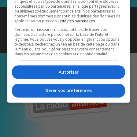
uniques et autres types de données) pourront être stockées
et consultées par 66 partenaires, ainsi que partagées avec lui,
ou utilisées spécifiquement par ce site. Nos partenaires et
Coyote New Country
est diffusé
nous-mêmes sommes susceptibles d'utiliser des données de
géolocalisation précises.
Liste des partenaires.
également sur
1033 HD2
•
Certains fournisseurs sont susceptibles de traiter vos
données à caractère personnel sur la base de l'intérêt
Écoutez-nous aussi sur…
légitime. Vous pouvez vous y opposer en gérant vos options
ci-dessous. Recherchez un lien en bas de cette page ou dans
le menu du site pour gérer ou retirer votre consentement
dans les paramètres des cookies et de confidentialité.
Autoriser
Gérer vos préférences