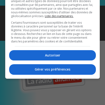
uniques et autres types de données) pourront être stockées
et consultées par 66 partenaires, ainsi que partagées avec lui,
ou utilisées spécifiquement par ce site. Nos partenaires et
Coyote New Country
est diffusé
nous-mêmes sommes susceptibles d'utiliser des données de
géolocalisation précises.
Liste des partenaires.
également sur
1033 HD2
•
Certains fournisseurs sont susceptibles de traiter vos
données à caractère personnel sur la base de l'intérêt
Écoutez-nous aussi sur…
légitime. Vous pouvez vous y opposer en gérant vos options
ci-dessous. Recherchez un lien en bas de cette page ou dans
le menu du site pour gérer ou retirer votre consentement
dans les paramètres des cookies et de confidentialité.
Autoriser
Gérer vos préférences