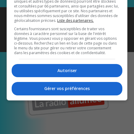
uniques et autres types de données) pourront être stockées
et consultées par 66 partenaires, ainsi que partagées avec lui,
ou utilisées spécifiquement par ce site. Nos partenaires et
Coyote New Country
est diffusé
nous-mêmes sommes susceptibles d'utiliser des données de
géolocalisation précises.
Liste des partenaires.
également sur
1033 HD2
•
Certains fournisseurs sont susceptibles de traiter vos
données à caractère personnel sur la base de l'intérêt
Écoutez-nous aussi sur…
légitime. Vous pouvez vous y opposer en gérant vos options
ci-dessous. Recherchez un lien en bas de cette page ou dans
le menu du site pour gérer ou retirer votre consentement
dans les paramètres des cookies et de confidentialité.
Autoriser
Gérer vos préférences