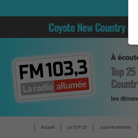
Coyote New Country
es
À écoute
Top 25
Countr
les diman
Accueil
Le TOP 25
Joué récemment