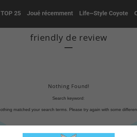
TOP 25
Joué récemment
Life~Style Coyote
O
friendly de review
Nothing Found!
Search keyword:
nothing matched your search terms. Please try again with some differe