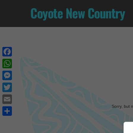
Coyote New Country
Facebook
WhatsApp
Messenger
Twitter
Sorry, but 
Email
Share