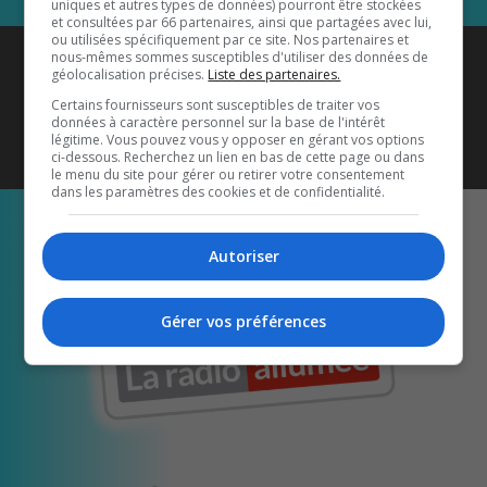
uniques et autres types de données) pourront être stockées
et consultées par 66 partenaires, ainsi que partagées avec lui,
ou utilisées spécifiquement par ce site. Nos partenaires et
Coyote New Country
est diffusé
nous-mêmes sommes susceptibles d'utiliser des données de
géolocalisation précises.
Liste des partenaires.
également sur
1033 HD2
•
Certains fournisseurs sont susceptibles de traiter vos
données à caractère personnel sur la base de l'intérêt
Écoutez-nous aussi sur…
légitime. Vous pouvez vous y opposer en gérant vos options
ci-dessous. Recherchez un lien en bas de cette page ou dans
le menu du site pour gérer ou retirer votre consentement
dans les paramètres des cookies et de confidentialité.
Autoriser
Gérer vos préférences