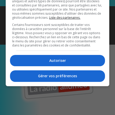
uniques et autres types de données) pourront être stockées
et consultées par 66 partenaires, ainsi que partagées avec lui,
ou utilisées spécifiquement par ce site. Nos partenaires et
Coyote New Country
est diffusé
nous-mêmes sommes susceptibles d'utiliser des données de
géolocalisation précises.
Liste des partenaires.
également sur
1033 HD2
•
Certains fournisseurs sont susceptibles de traiter vos
données à caractère personnel sur la base de l'intérêt
Écoutez-nous aussi sur…
légitime. Vous pouvez vous y opposer en gérant vos options
ci-dessous. Recherchez un lien en bas de cette page ou dans
le menu du site pour gérer ou retirer votre consentement
dans les paramètres des cookies et de confidentialité.
Autoriser
Gérer vos préférences