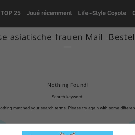
TOP 25
Joué récemment
Life~Style Coyote
O
e-asiatische-frauen Mail -Beste
Nothing Found!
Search keyword:
nothing matched your search terms. Please try again with some differe