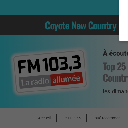
Coyote New Country
es
À écoute
Top 25
Countr
les diman
Accueil
Le TOP 25
Joué récemment