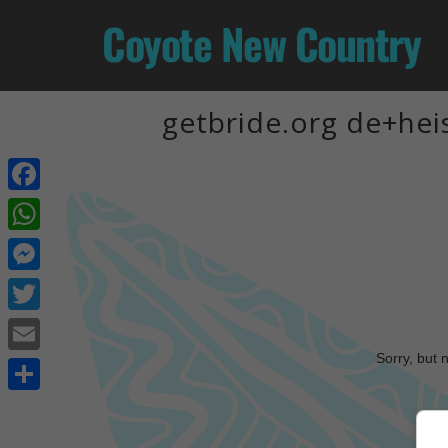
Coyote New Country
getbride.org de+heis
Facebook
WhatsApp
Messenger
Twitter
Sorry, but 
Email
Share