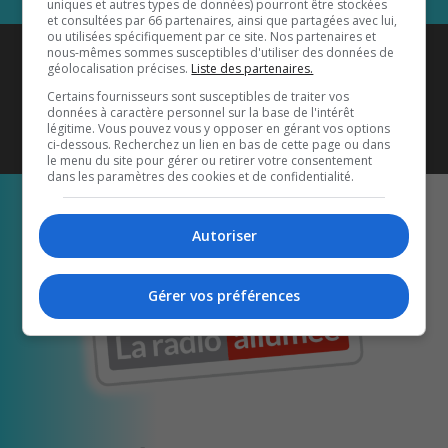
uniques et autres types de données) pourront être stockées
et consultées par 66 partenaires, ainsi que partagées avec lui,
ou utilisées spécifiquement par ce site. Nos partenaires et
Coyote New Country
est diffusé
nous-mêmes sommes susceptibles d'utiliser des données de
géolocalisation précises.
Liste des partenaires.
également sur
1033 HD2
•
Certains fournisseurs sont susceptibles de traiter vos
données à caractère personnel sur la base de l'intérêt
Écoutez-nous aussi sur…
légitime. Vous pouvez vous y opposer en gérant vos options
ci-dessous. Recherchez un lien en bas de cette page ou dans
le menu du site pour gérer ou retirer votre consentement
dans les paramètres des cookies et de confidentialité.
Autoriser
Gérer vos préférences