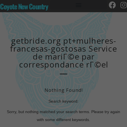
Coyote New Country
getbride.org pt+mulheres-
francesas-gostosas Service
de mariГ©e par
correspondance rГ©el
Nothing Found!
Search keyword:
Sorry, but nothing matched your search terms. Please try again
with some different keywords.