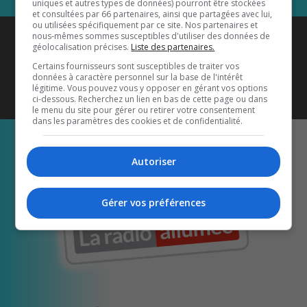
uniques et autres types de données) pourront être stockées
et consultées par 66 partenaires, ainsi que partagées avec lui,
ou utilisées spécifiquement par ce site. Nos partenaires et
Coyote New Country
est diffusé
nous-mêmes sommes susceptibles d'utiliser des données de
géolocalisation précises.
Liste des partenaires.
également sur
1033 HD2
•
Certains fournisseurs sont susceptibles de traiter vos
données à caractère personnel sur la base de l'intérêt
Écoutez-nous aussi sur…
légitime. Vous pouvez vous y opposer en gérant vos options
ci-dessous. Recherchez un lien en bas de cette page ou dans
le menu du site pour gérer ou retirer votre consentement
dans les paramètres des cookies et de confidentialité.
Autoriser
Gérer vos préférences