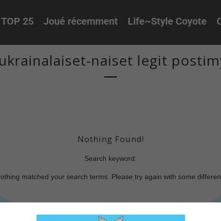
TOP 25
Joué récemment
Life~Style Coyote
O
ukrainalaiset-naiset legit posti
Nothing Found!
Search keyword:
nothing matched your search terms. Please try again with some differe