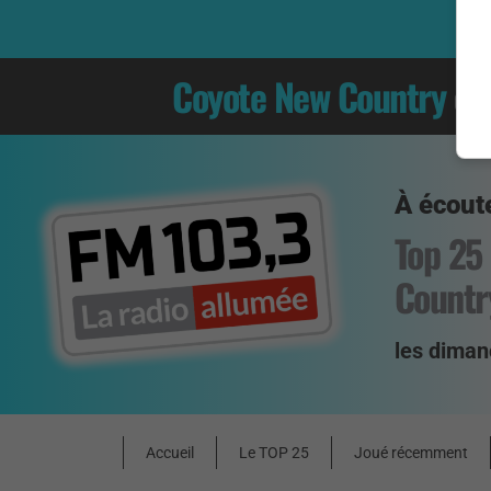
Coyote New Country
es
À écoute
Top 25
Countr
les diman
Accueil
Le TOP 25
Joué récemment