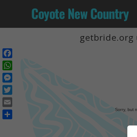
Coyote New Country
getbride.org 
Facebook
WhatsApp
Messenger
Twitter
Sorry, but 
Email
Share