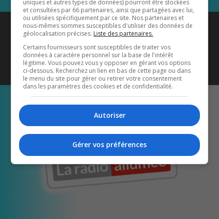
uniques et autres types de données) pourront être stockées
et consultées par 66 partenaires, ainsi que partagées avec lui,
ou utilisées spécifiquement par ce site. Nos partenaires et
Coyote New Country
est diffusé
nous-mêmes sommes susceptibles d'utiliser des données de
géolocalisation précises.
Liste des partenaires.
également sur
1033 HD2
•
Certains fournisseurs sont susceptibles de traiter vos
données à caractère personnel sur la base de l'intérêt
Écoutez-nous aussi sur…
légitime. Vous pouvez vous y opposer en gérant vos options
ci-dessous. Recherchez un lien en bas de cette page ou dans
le menu du site pour gérer ou retirer votre consentement
dans les paramètres des cookies et de confidentialité.
Autoriser
Gérer vos préférences