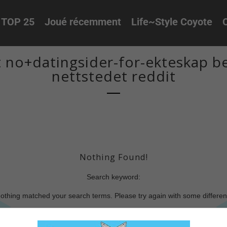
TOP 25
Joué récemment
Life~Style Coyote
O
 no+datingsider-for-ekteskap b
nettstedet reddit
Nothing Found!
Search keyword:
nothing matched your search terms. Please try again with some differe