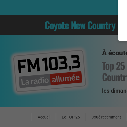
Coyote New Country
es
À écoute
Top 25
Countr
les diman
Accueil
Le TOP 25
Joué récemment