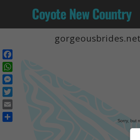
Coyote New Country
gorgeousbrides.net
Facebook
WhatsApp
Messenger
Twitter
Email
Sorry, but 
Share