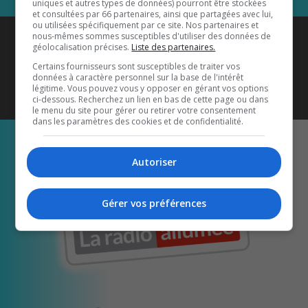
uniques et autres types de données) pourront être stockées
et consultées par 66 partenaires, ainsi que partagées avec lui,
ou utilisées spécifiquement par ce site. Nos partenaires et
Coyote New Country
est diffusé
nous-mêmes sommes susceptibles d'utiliser des données de
géolocalisation précises.
Liste des partenaires.
également sur
1033 HD2
•
Certains fournisseurs sont susceptibles de traiter vos
données à caractère personnel sur la base de l'intérêt
Écoutez-nous aussi sur…
légitime. Vous pouvez vous y opposer en gérant vos options
ci-dessous. Recherchez un lien en bas de cette page ou dans
le menu du site pour gérer ou retirer votre consentement
dans les paramètres des cookies et de confidentialité.
Autoriser
Gérer vos préférences